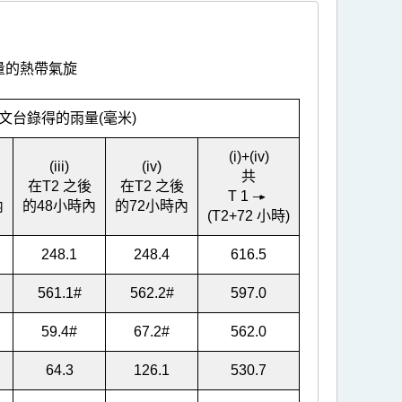
量的熱帶氣旋
文台錄得的雨量(毫米)
(i)+(iv)
(iii)
(iv)
共
在T
2
之後
在T
2
之後
T
1
內
的48小時內
的72小時內
(T
2
+72 小時)
248.1
248.4
616.5
561.1
#
562.2
#
597.0
59.4
#
67.2
#
562.0
64.3
126.1
530.7