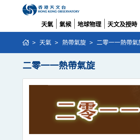
天氣
氣候
地球物理
天文及授時
展
展
展
展
開
開
開
開
>
天氣
>
熱帶氣旋
>
二零一一熱帶氣
二零一一熱帶氣旋