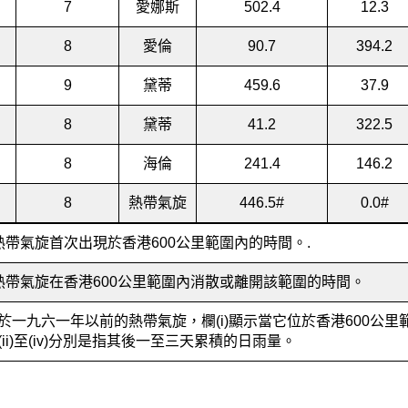
7
愛娜斯
502.4
12.3
8
愛倫
90.7
394.2
9
黛蒂
459.6
37.9
8
黛蒂
41.2
322.5
8
海倫
241.4
146.2
8
熱帶氣旋
446.5
#
0.0
#
 熱帶氣旋首次出現於香港600公里範圍內的時間。.
 熱帶氣旋在香港600公里範圍內消散或離開該範圍的時間。
於一九六一年以前的熱帶氣旋，欄(i)顯示當它位於香港600公
(ii)至(iv)分別是指其後一至三天累積的日雨量。