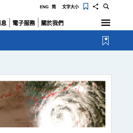
ENG
简
文字大小
選
消息
電子服務
關於我們
單
展
展
開
開