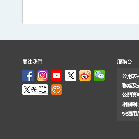
關注我們
服務台
公用表
聯絡及
M5.0+
M6.0+
公開資
相關網
快速用