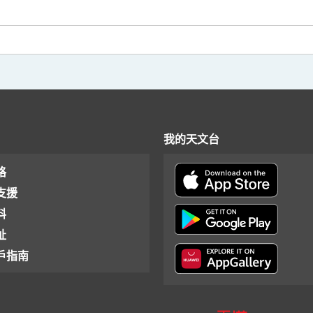
我的天文台
格
支援
料
址
戶指南