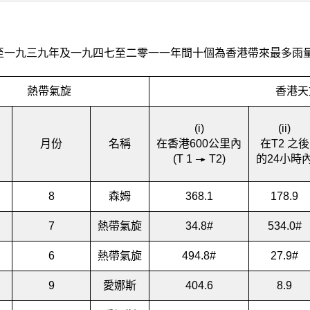
至一九三九年及一九四七至二零一一年間十個為香港帶來最多雨
熱帶氣旋
香港天
(i)
(ii)
月份
名稱
在香港600公里內
在T
2
之後
(T
1
T
2
)
的24小時
8
森姆
368.1
178.9
7
熱帶氣旋
34.8
#
534.0
#
6
熱帶氣旋
494.8
#
27.9
#
9
愛娜斯
404.6
8.9