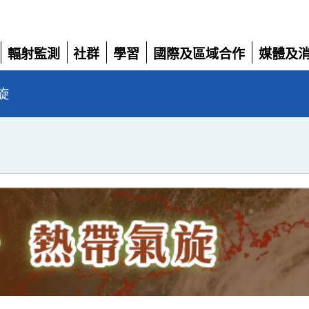
輻射監測
社群
學習
國際及區域合作
媒體及
展
展
展
展
展
開
開
開
開
開
旋