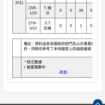
2011
23/9 -
T. 納
0
0
26
0
1
1/10
沙
27/9 -
S.T.
0
0
1
0
0
5/10
尼格
備註：資料由各有關政府部門及公共事業機構提
供，同時亦參考了本地報章上的損毀報導。
* 缺乏數據
+ 被雷電擊中
-
頁首
-