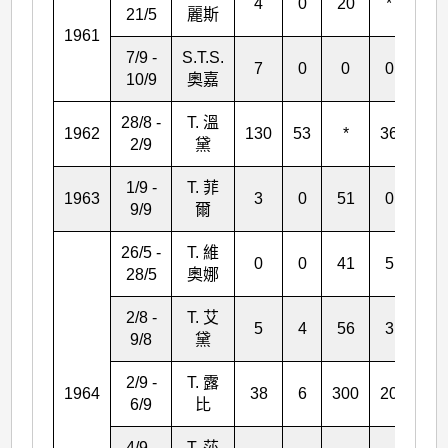
4
0
20
*
*
21/5
麗斯
1961
7/9 -
S.T.S.
7
0
0
0
1
10/9
奧嘉
28/8 -
T. 溫
1
1962
130
53
*
36
2/9
黛
297
1/9 -
T. 菲
1963
3
0
51
0
2
9/9
爾
26/5 -
T. 維
0
0
41
5
18
28/5
奧娜
2/8 -
T. 艾
5
4
56
3
7
9/8
黛
2/9 -
T. 露
1964
38
6
300
20
32
6/9
比
4/9 -
T. 莎