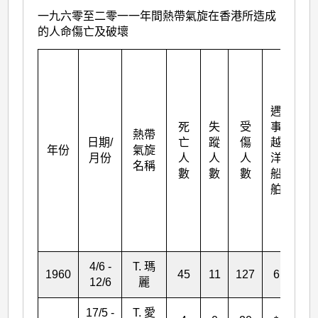
一九六零至二零一一年間熱帶氣旋在香港所造成
的人命傷亡及破壞
受
到
毀
遇
壞
死
失
受
事
或
熱帶
日期/
亡
蹤
傷
越
翻
年份
氣旋
月份
人
人
人
洋
沉
名稱
數
數
數
船
的
舶
小
艇
數
目
4/6 -
T. 瑪
1960
45
11
127
6
352
12/6
麗
17/5 -
T. 愛