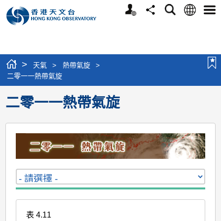
個
語
搜
分
選
人
言
尋
享
單
版
網
站
>
天氣
>
熱帶氣旋
>
二零一一熱帶氣旋
二零一一熱帶氣旋
表 4.11