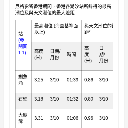
尼格影響香港期間，香港各潮汐站所錄得的最高
潮位及與天文潮位的最大差距
最高潮位 (海圖基準面
與天文潮位的最大差
以上)
距*
站
(參
閱圖
高
日
高度
日期/
1.1)
時間
度
期/
時間
(米)
月份
(米)
月份
鰂魚
3.25
3/10
01:39
0.86
3/10
13:11
涌
石壁
3.18
3/10
01:32
0.80
3/10
14:30
大廟
3.31
3/10
01:06
0.96
3/10
01:10
灣