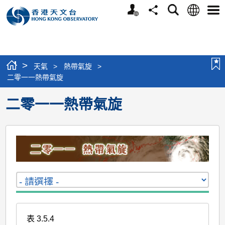
個
語
搜
分
選
人
言
尋
享
單
版
網
站
>
天氣
>
熱帶氣旋
>
二零一一熱帶氣旋
二零一一熱帶氣旋
表 3.5.4