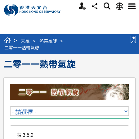
個
語
搜
分
選
人
言
尋
享
單
版
網
站
>
天氣
>
熱帶氣旋
>
二零一一熱帶氣旋
二零一一熱帶氣旋
表 3.5.2