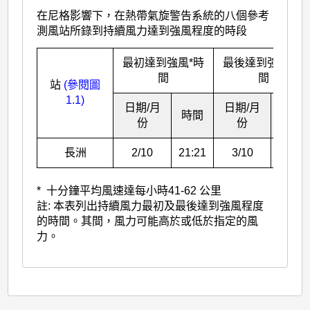
在尼格影響下，在熱帶氣旋警告系統的八個參考
測風站所錄到持續風力達到強風程度的時段
最初達到強風*時
最後達到強風*時
間
間
站
(參閱圖
1.1)
日期/月
日期/月
時間
時間
份
份
長洲
2/10
21:21
3/10
17:48
* 十分鐘平均風速達每小時41-62 公里
註: 本表列出持續風力最初及最後達到強風程度
的時間。其間，風力可能高於或低於指定的風
力。