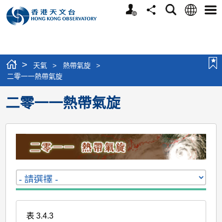
個
語
搜
分
選
人
言
尋
享
單
版
網
站
>
天氣
>
熱帶氣旋
>
二零一一熱帶氣旋
二零一一熱帶氣旋
表 3.4.3