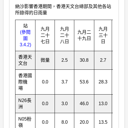
納沙影響香港期間，香港天文台總部及其他各站
所錄得的日雨量
站
總雨
九月
九月
九月
(參閱
九月二
量
二十
二十
三十
圖
十九日
(毫
七日
八日
日
3.4.2)
米)
香港天
微量
2.5
30.8
2.7
36.0
文台
香港國
際機
0.0
3.7
53.6
28.3
85.6
場
N26
長
0.0
3.0
46.0
13.0
62.0
洲
N05
粉
0.0
8.0
20.0
13.5
41.5
嶺