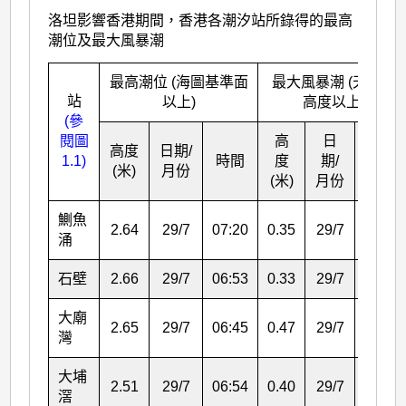
洛坦影響香港期間，香港各潮汐站所錄得的最高
潮位及最大風暴潮
最高潮位 (海圖基準面
最大風暴潮 (天文潮
站
以上)
高度以上)
(參
閱圖
高
日
高度
日期/
1.1)
時間
度
期/
時間
(米)
月份
(米)
月份
鰂魚
2.64
29/7
07:20
0.35
29/7
07:20
涌
石壁
2.66
29/7
06:53
0.33
29/7
06:10
大廟
2.65
29/7
06:45
0.47
29/7
06:45
灣
大埔
2.51
29/7
06:54
0.40
29/7
11:07
滘