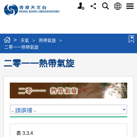
個
語
搜
分
選
人
言
尋
享
單
版
網
站
>
天氣
>
熱帶氣旋
>
二零一一熱帶氣旋
二零一一熱帶氣旋
表 3.3.4