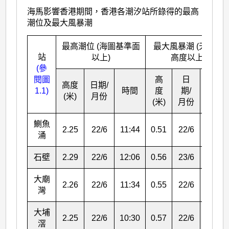
海馬影響香港期間，香港各潮汐站所錄得的最高
潮位及最大風暴潮
最高潮位 (海圖基準面
最大風暴潮 (天文潮
站
以上)
高度以上)
(參
閱圖
高
日
高度
日期/
1.1)
時間
度
期/
時間
(米)
月份
(米)
月份
鰂魚
2.25
22/6
11:44
0.51
22/6
04:30
涌
石壁
2.29
22/6
12:06
0.56
23/6
01:37
大廟
2.26
22/6
11:34
0.55
22/6
11:34
灣
大埔
2.25
22/6
10:30
0.57
22/6
17:16
滘