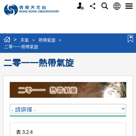
個
語
搜
分
選
人
言
尋
享
單
版
網
站
>
天氣
>
熱帶氣旋
>
二零一一熱帶氣旋
二零一一熱帶氣旋
表 3.2.4