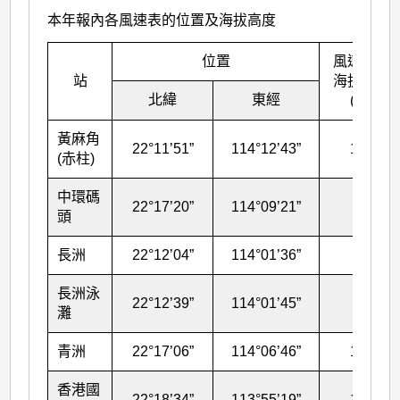
本年報內各風速表的位置及海拔高度
位置
風速表的
站
海拔高度
北緯
東經
(米)
黃麻角
22°11’51”
114°12’43”
103
(赤柱)
中環碼
22°17’20”
114°09’21”
30
頭
長洲
22°12’04”
114°01’36”
99
長洲泳
22°12’39”
114°01’45”
27
灘
青洲
22°17’06”
114°06’46”
107
香港國
22°18’34”
113°55’19”
14
#