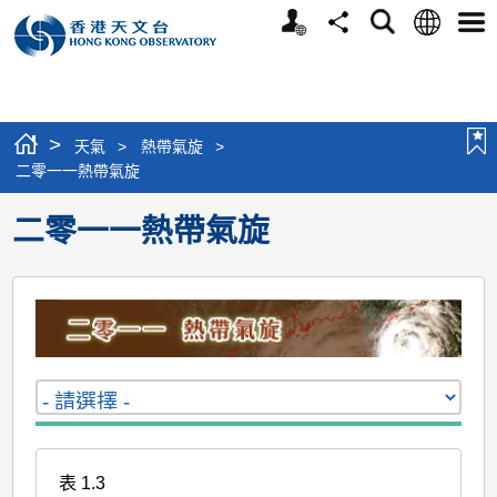
個
語
搜
分
選
人
言
尋
享
單
版
網
站
>
天氣
>
熱帶氣旋
>
二零一一熱帶氣旋
二零一一熱帶氣旋
表 1.3