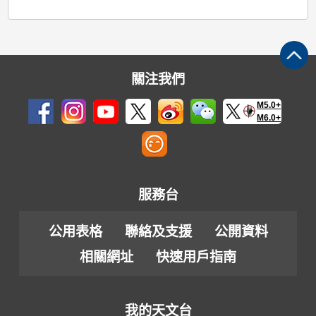
關注我們
M5.0+
M6.0+
服務台
公用表格
聯絡及支援
公開資料
相關網址
快速用戶指南
我的天文台