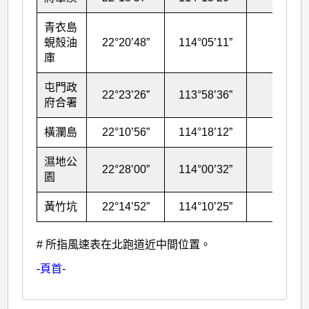
青衣島
蜆殼油
22°20’48”
114°05’11”
43
庫
屯門政
22°23’26”
113°58’36”
69
府合署
橫瀾島
22°10’56”
114°18’12”
83
濕地公
22°28’00”
114°00’32”
15
園
黃竹坑
22°14’52”
114°10’25”
30
# 所指風速表在北跑道近中間位置。
-
頁首
-