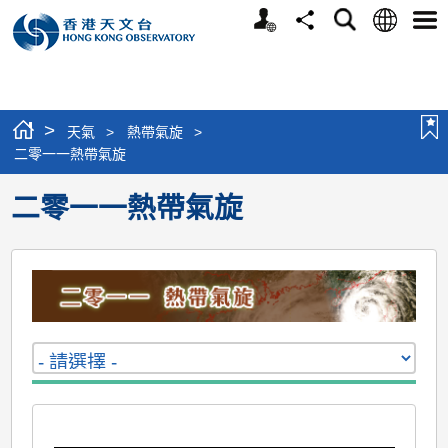
個
語
搜
分
選
人
言
尋
享
單
版
網
站
>
天氣
>
熱帶氣旋
>
二零一一熱帶氣旋
二零一一熱帶氣旋