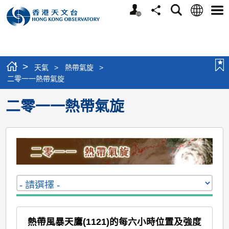
個
語
搜
分
選
人
言
尋
享
單
版
網
站
>
天氣
>
熱帶氣旋
>
二零一一熱帶氣旋
二零一一熱帶氣旋
熱帶風暴天鷹(1121)的每六小時位置及強度