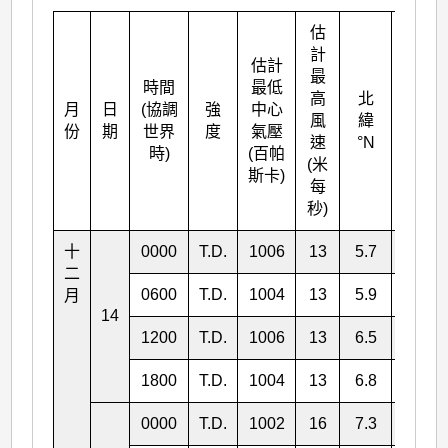
估
計
估計
最
時間
最低
高
北
月
日
(協調
強
中心
東經
風
緯
份
期
世界
度
氣壓
°E
速
°N
時)
(百帕
(米
斯卡)
每
秒)
十
0000
T.D.
1006
13
5.7
140.6
二
0600
T.D.
1004
13
5.9
139.4
月
14
1200
T.D.
1006
13
6.5
138.0
1800
T.D.
1004
13
6.8
136.2
0000
T.D.
1002
16
7.3
134.3