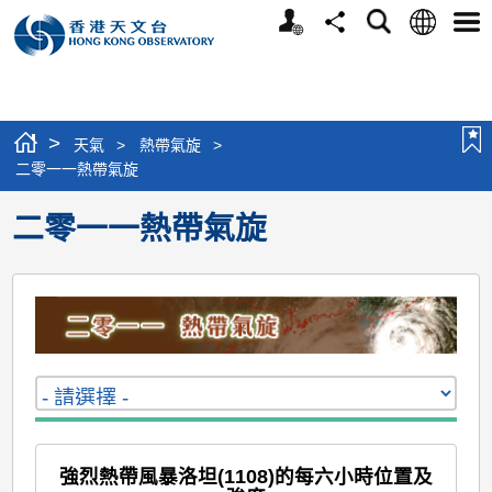
個
語
搜
分
選
人
言
尋
享
單
版
網
站
>
天氣
>
熱帶氣旋
>
二零一一熱帶氣旋
二零一一熱帶氣旋
強烈熱帶風暴洛坦(1108)的每六小時位置及