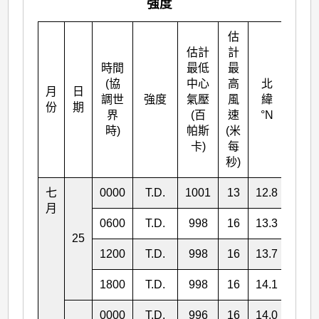
強度
估
估計
計
時間
最低
最
(協
中心
高
北
月
日
東經
調世
強度
氣壓
風
緯
份
期
°E
界
(百
速
°N
時)
帕斯
(米
卡)
每
秒)
七
0000
T.D.
1001
13
12.8
128.
月
0600
T.D.
998
16
13.3
127.
25
1200
T.D.
998
16
13.7
126.
1800
T.D.
998
16
14.1
125.
0000
T.D.
996
16
14.0
124.