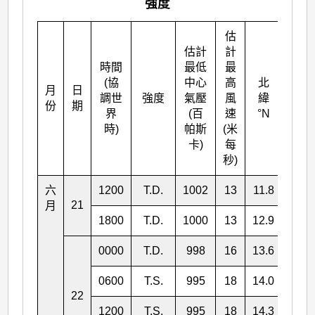
強度
估
估計
計
時間
最低
最
(協
中心
高
北
月
日
東經
調世
強度
氣壓
風
緯
份
期
°E
界
(百
速
°N
時)
帕斯
(米
卡)
每
秒)
六
1200
T.D.
1002
13
11.8
131.
21
月
1800
T.D.
1000
13
12.9
130.
0000
T.D.
998
16
13.6
129.
0600
T.S.
995
18
14.0
128.
22
1200
T.S.
995
18
14.3
128.