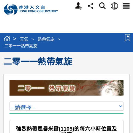
個
語
搜
分
選
人
言
尋
享
單
版
網
站
>
天氣
>
熱帶氣旋
>
二零一一熱帶氣旋
二零一一熱帶氣旋
強烈熱帶風暴米雷(1105)的每六小時位置及