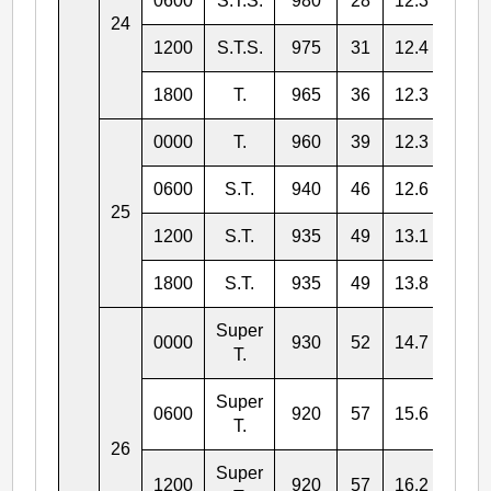
0600
S.T.S.
980
28
12.3
130.
24
1200
S.T.S.
975
31
12.4
129.
1800
T.
965
36
12.3
128.
0000
T.
960
39
12.3
128.
0600
S.T.
940
46
12.6
127.
25
1200
S.T.
935
49
13.1
127.
1800
S.T.
935
49
13.8
127.
Super
0000
930
52
14.7
126.
T.
Super
0600
920
57
15.6
125.
T.
26
Super
1200
920
57
16.2
125.