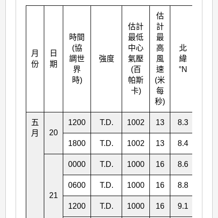
估
估計
計
時間
最低
最
(協
中心
高
北
月
日
東
調世
強度
氣壓
風
緯
份
期
°E
界
(百
速
°N
時)
帕斯
(米
卡)
每
秒)
五
1200
T.D.
1002
13
8.3
140.
20
月
1800
T.D.
1002
13
8.4
139.
0000
T.D.
1000
16
8.6
138.
0600
T.D.
1000
16
8.8
138.
21
1200
T.D.
1000
16
9.1
137.