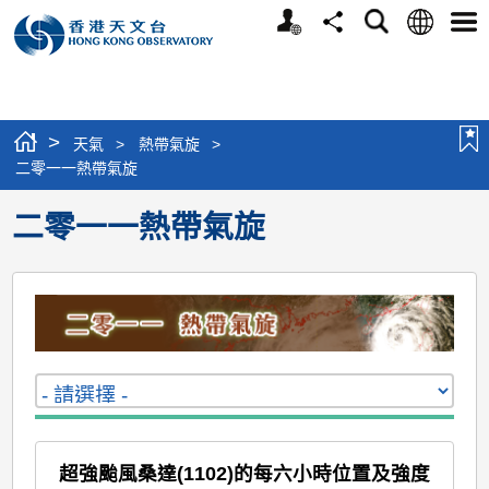
個
語
搜
分
選
人
言
尋
享
單
版
網
站
>
天氣
>
熱帶氣旋
>
二零一一熱帶氣旋
二零一一熱帶氣旋
超強颱風桑達(1102)的每六小時位置及強度