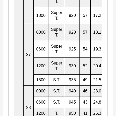
T.
Super
1800
920
57
17.2
124.
T.
Super
0000
920
57
18.1
123.
T.
Super
0600
925
54
19.3
123.
T.
27
Super
1200
930
52
20.4
123.
T.
1800
S.T.
935
49
21.5
123.
0000
S.T.
940
46
23.0
123.
0600
S.T.
945
43
24.8
124.
28
1200
T.
950
41
26.3
126.