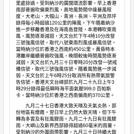
里處掠過。受到納沙的廣闊環流影響，早上香港
南部普遍吹偏東烈風，高地風勢間中達暴風程
度，大老山、大帽山、青洲、長洲、平洲及昂坪
錄得每小時超過120公里的陣風。下午隨着納沙
進一步移離香港及在海南島登陸，本港轉吹東南
風，風勢逐漸減弱，天文台於下午4時10分改發
三號強風信號，取代八號東南烈風或暴風信號，
當時納沙位於香港之西南約450公里。黃昏時本
港離岸繼續普遍吹強風，晚間較後時間風勢逐漸
減弱。天文台於九月三十日零時20分改發一號戒
備信號，取代三號強風信號。隨着風勢進一步減
弱，天文台於上午6時25分取消所有熱帶氣旋警
告信號。香港天文台總部於九月二十九日上午3
時29分錄得最低瞬時海平面氣壓999.0 百帕斯
卡，當時納沙位於香港之西南偏南約370公里。
九月二十七日香港大致天晴及天氣炎熱，部
份地區有煙霞。翌日早上仍然大致天晴，但下午
轉為多雲及有狂風驟雨。九月二十九日有狂風驟
雨，大嶼山及新界西部錄得超過60毫米的雨量。
受到納沙的外圍雨帶影響，九月三十日持續大致