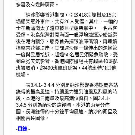
多雲及有幾陣驟雨。
納沙影響香港期間，引致418宗塌樹及15宗
塌棚架意外事件，共有26人受傷。其中，一輛的
士在新蒲崗太子道東被巨型棚架擊中，一名乘客
受傷。港島柴灣對開海面一艘浮塢連運沙船斷纜
後在港內飄浮，船身首先撞毀油庫碼頭，再連續
撞擊杏花邨堤岸，其間運沙船一條伸出的運輸管
一度與民居接近，超過50名居民須緊急疏散。受
到惡劣天氣影響，香港國際機場共有超過40班航
班被取消，約490班航班延誤，44航班轉飛其他
機場。
表3.4.1- 3.4.4 分別是納沙影響香港期間各站
錄得的最高風速、持續風力達到強風及烈風的時
段、本港的日雨量及最高潮位資料。圖3.4.1-
3.4.5 分別為納沙的路徑圖、本港的雨量分佈
圖、長洲錄得的十分鐘平均風速、納沙的衛星及
相關雷達圖像。
-
目錄
-