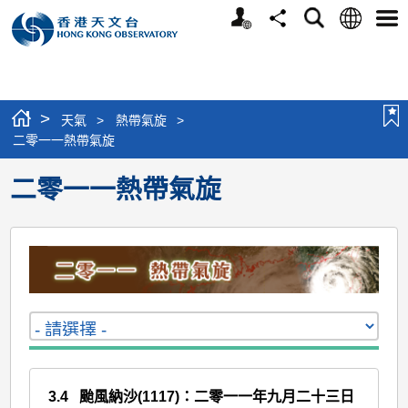
個
語
搜
分
選
人
言
尋
享
單
版
網
站
>
天氣
>
熱帶氣旋
>
二零一一熱帶氣旋
二零一一熱帶氣旋
3.4
颱風納沙(1117)：二零一一年九月二十三日