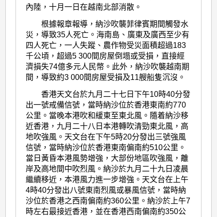
內陸，十月一日在越南北部消散。
根據報章報導，納沙吹襲菲律賓期間觸發水
災，導致35人死亡。海南島、廣東及廣西至少有
四人死亡，一人失蹤、農作物受災面積超過183
千公頃，超過5 300間房屋倒塌或受損，直接經
濟損失74億多元人民幣。此外，納沙吹襲越南期
間，導致約3 000間房屋受損及11艘船隻沉沒。
香港天文台於九月二十七日下午10時40分發
出一號戒備信號，當時納沙位於香港東南約770
公里。當晚本港吹和緩東至東北風。隨着納沙移
近香港，九月二十八日本港轉吹清勁東北風，高
地吹強風。天文台在下午5時20分發出三號強風
信號，當時納沙位於香港東南偏南約510公里。
當日黃昏本港風勢增強，大部份地區吹強風，離
岸及高地間中吹烈風。納沙於九月二十九日凌晨
繼續移近，本港風力進一步增強。天文台在上午
4時40分發出八號東南烈風或暴風信號，當時納
沙位於香港之西南偏南約360公里。納沙於上午7
時左右最接近香港，並在香港西南偏南約350公