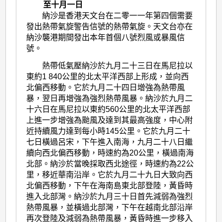
至十月一日
納沙是香港天文台在二零一一年第四個需要
發出熱帶氣旋警告信號的熱帶氣旋。天文台亦在
納沙襲港期間發出本年首個八號烈風或暴風信
號。
熱帶低氣壓納沙於九月二十三日在馬尼拉以
東約1 840公里的北太平洋西部上形成，並向西
北偏西移動。它於九月二十四日增強為熱帶風
暴，翌日再增強為強烈熱帶風暴。納沙於九月二
十六日在馬尼拉以東約560公里的北太平洋西部
上進一步增強為颱風及達到其最高強度，中心附
近持續風力達到每小時145公里。它於九月二十
七日橫過呂宋，下午進入南海，九月二十八日繼
續向西北偏西移動，時速約為20公里，橫過南海
北部。納沙於當晚採取西北途徑，時速約為22公
里，移近華南沿岸。它於九月二十九日大致向西
北偏西移動，下午在海南島東北部登陸，黃昏時
進入北部灣。納沙於九月三十日首先減弱為強烈
熱帶風暴，並橫過北部灣，下午在越南北部沿岸
再次登陸及減弱為熱帶風暴，黃昏時進一步移入