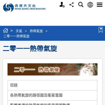
個
語
搜
分
選
人
言
尋
享
單
版
網
站
>
天氣
>
熱帶氣旋
>
二零一一熱帶氣旋
二零一一熱帶氣旋
目錄
各熱帶氣旋的路徑圖及衛星雲圖