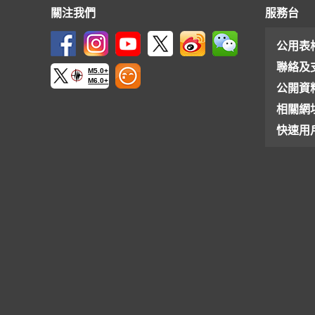
關注我們
服務台
公用表
聯絡及
M5.0+
M6.0+
公開資
相關網
快速用