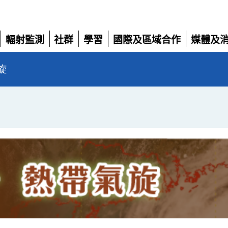
輻射監測
社群
學習
國際及區域合作
媒體及
展
展
展
展
展
開
開
開
開
開
旋