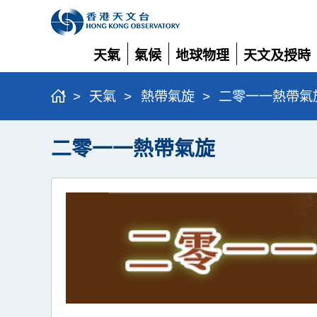
天氣
氣候
地球物理
天文及授時
展
展
展
展
開
開
開
開
>
天氣
>
熱帶氣旋
>
二零一一熱帶氣
二零一一熱帶氣旋