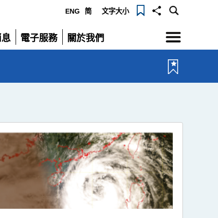
ENG
简
文字大小
選
消息
電子服務
關於我們
單
展
展
開
開