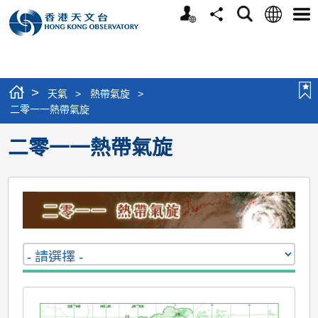
個
語
搜
分
選
人
言
尋
享
單
版
網
站
>
天氣
>
熱帶氣旋
>
二零一一熱帶氣旋
二零一一熱帶氣旋