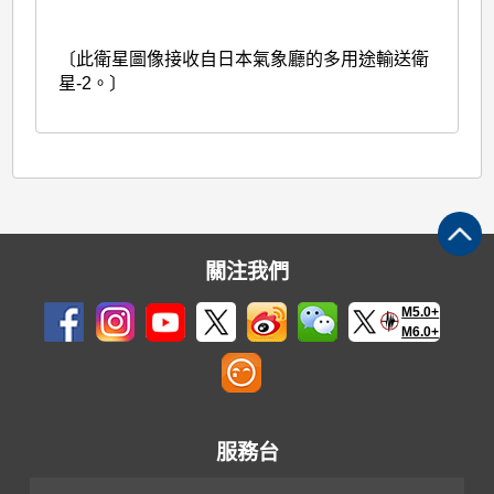
〔此衛星圖像接收自日本氣象廳的多用途輸送衛
星-2。〕
關注我們
M5.0+
M6.0+
服務台