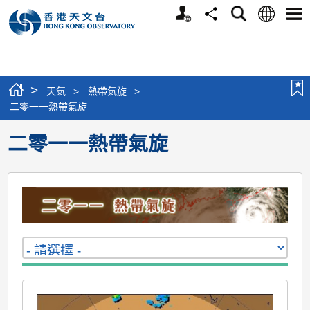
個
語
搜
分
選
人
言
尋
享
單
版
網
站
>
天氣
>
熱帶氣旋
>
二零一一熱帶氣旋
二零一一熱帶氣旋