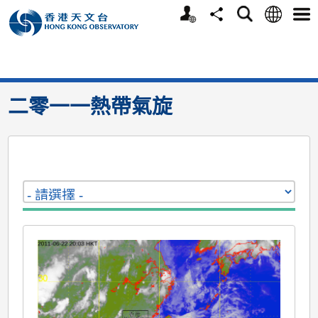
個
語
搜
分
選
人
言
尋
享
單
版
>
天氣
>
熱帶氣旋
>
二零一一熱帶氣旋
網
站
二零一一熱帶氣旋