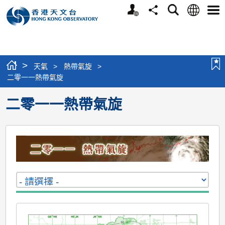
個
語
搜
分
選
人
言
尋
享
單
版
網
站
>
天氣
>
熱帶氣旋
>
二零一一熱帶氣旋
二零一一熱帶氣旋