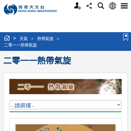
個
語
搜
分
選
人
言
尋
享
單
版
網
站
>
天氣
>
熱帶氣旋
>
二零一一熱帶氣旋
二零一一熱帶氣旋