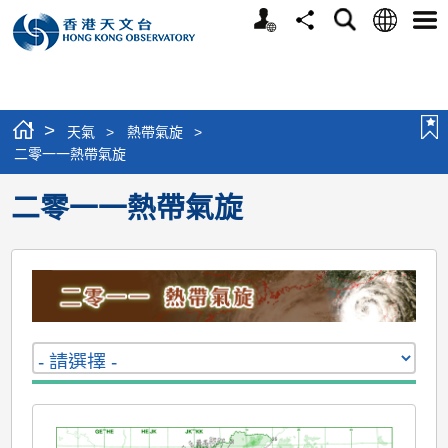
個
語
搜
分
選
人
言
尋
享
單
版
網
站
>
天氣
>
熱帶氣旋
>
二零一一熱帶氣旋
二零一一熱帶氣旋