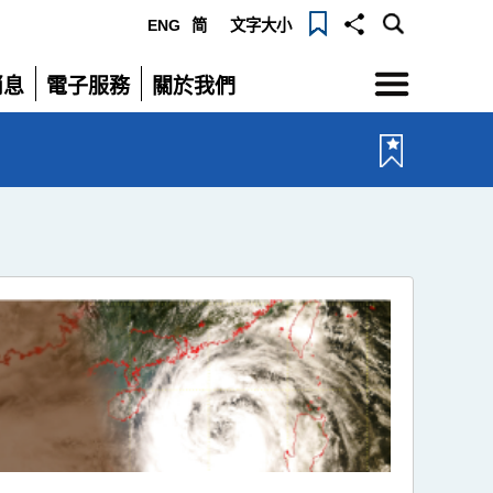
ENG
简
文字大小
選
消息
電子服務
關於我們
單
展
展
開
開