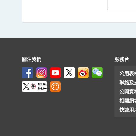
關注我們
服務台
公用表
聯絡及
M5.0+
M6.0+
公開資
相關網
快速用