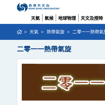
天氣
氣候
地球物理
天文及授時
展
展
展
展
開
開
開
開
>
天氣
>
熱帶氣旋
>
二零一一熱帶氣
二零一一熱帶氣旋