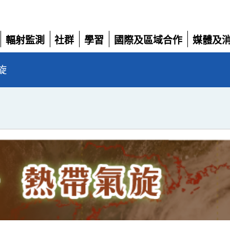
輻射監測
社群
學習
國際及區域合作
媒體及
展
展
展
展
展
開
開
開
開
開
旋