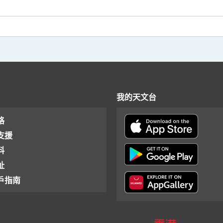
我的天文台
格
支援
料
址
戶指南