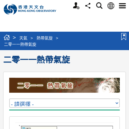
個
語
搜
分
選
人
言
尋
享
單
版
網
站
>
天氣
>
熱帶氣旋
>
二零一一熱帶氣旋
二零一一熱帶氣旋