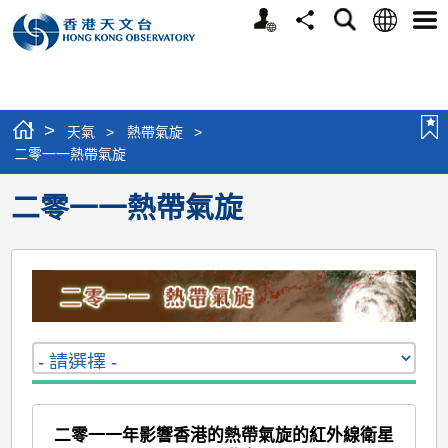
個
語
搜
分
選
人
言
尋
享
單
版
網
站
>
天氣
>
熱帶氣旋
>
二零一一熱帶氣旋
二零一一熱帶氣旋
二零一一年影響香港的熱帶氣旋的紅外線衛星