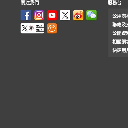
關注我們
服務台
公用表
聯絡及
M5.0+
M6.0+
公開資
相關網
快速用