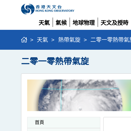
天氣
氣候
地球物理
天文及授時
展
展
展
展
開
開
開
開
>
天氣
>
熱帶氣旋
>
二零一零熱帶氣
二零一零熱帶氣旋
首頁