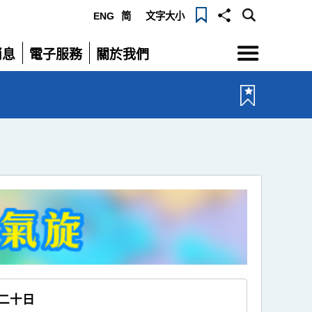
ENG
简
文字大小
選
消息
電子服務
關於我們
單
展
展
開
開
二十日