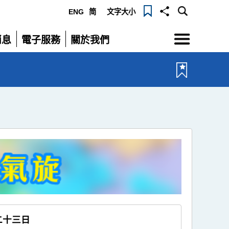
ENG
简
文字大小
選
消息
電子服務
關於我們
單
展
展
開
開
二十三日