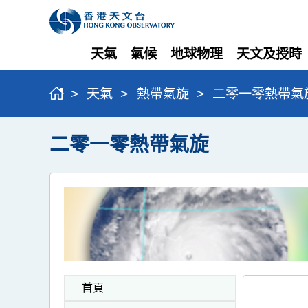
天氣
氣候
地球物理
天文及授時
展
展
展
展
開
開
開
開
>
天氣
>
熱帶氣旋
>
二零一零熱帶氣
二零一零熱帶氣旋
首頁