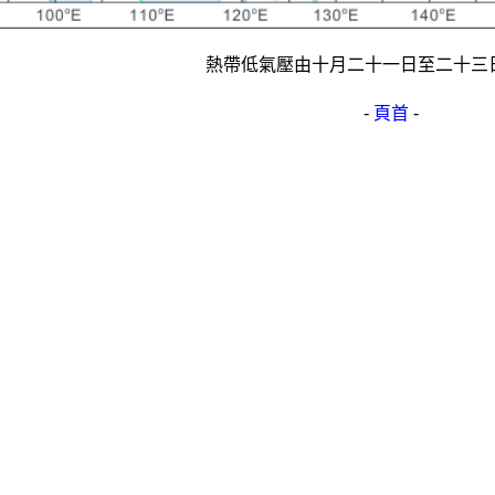
熱帶低氣壓由十月二十一日至二十三
-
頁首
-
我的天文台
格
支援
料