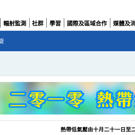
輻射監測
社群
學習
國際及區域合作
媒體及
展
展
展
展
展
開
開
開
開
開
旋
熱帶低氣壓由十月二十一日至