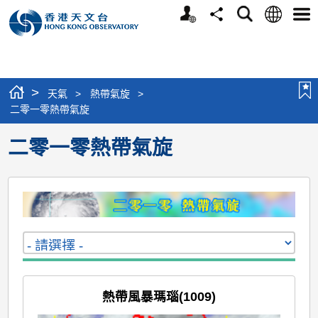
個
語
搜
分
選
人
言
尋
享
單
版
網
站
>
天氣
>
熱帶氣旋
>
二零一零熱帶氣旋
二零一零熱帶氣旋
熱帶風暴瑪瑙(1009)