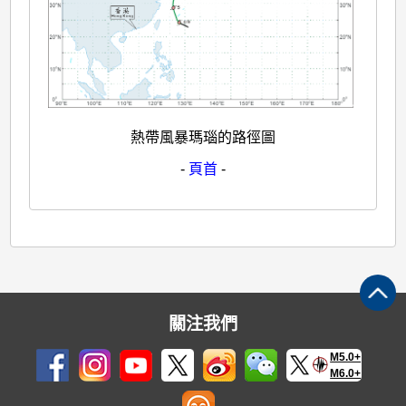
熱帶風暴瑪瑙的路徑圖
-
頁首
-
關注我們
M5.0+
M6.0+