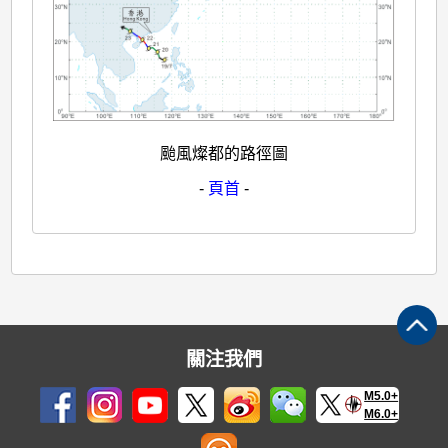
颱風燦都的路徑圖
-
頁首
-
關注我們
M5.0+
M6.0+