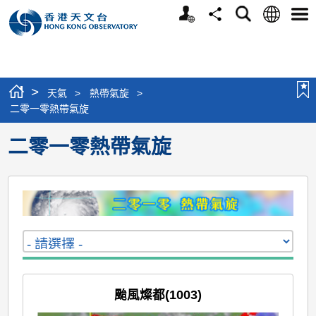
個
語
搜
分
選
人
言
尋
享
單
版
網
站
>
天氣
>
熱帶氣旋
>
二零一零熱帶氣旋
二零一零熱帶氣旋
颱風燦都(1003)