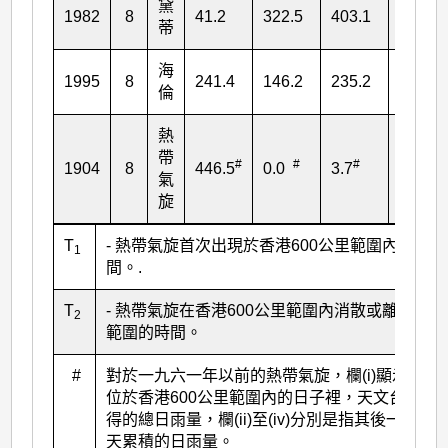
黛
1982
8
41.2
322.5
403.1
450.5
蒂
海
1995
8
241.4
146.2
235.2
239.5
倫
熱
帶
#
#
#
#
1904
8
446.5
0.0
3.7
26.7
氣
旋
T
- 熱帶氣旋首次出現於香港600公里範圍內的時
1
間。.
T
- 熱帶氣旋在香港600公里範圍內消散或離開該
2
範圍的時間。
#
對於一九六一年以前的熱帶氣旋，欄(i)顯示當它
位於香港600公里範圍內的日子裡，天文台所錄
得的總日雨量，欄(ii)至(iv)分別是指其後一至三
天累積的日雨量。