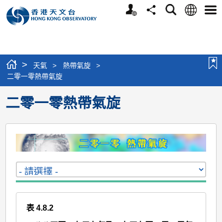
個
語
搜
分
選
人
言
尋
享
單
版
網
站
>
天氣
>
熱帶氣旋
>
二零一零熱帶氣旋
二零一零熱帶氣旋
表 4.8.2