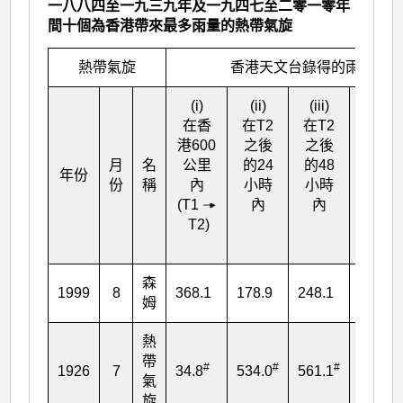
一八八四至一九三九年及一九四七至二零一零年
間十個為香港帶來最多雨量的熱帶氣旋
熱帶氣旋
香港天文台錄得的雨量(毫米
(i)
(ii)
(iii)
(iv)
在香
在T
2
在T
2
在T
2
港600
之後
之後
之後
月
名
公里
的24
的48
的72
年份
份
稱
內
小時
小時
小時
(T
1
內
內
內
T
2
)
森
1999
8
368.1
178.9
248.1
248.4
姆
熱
帶
#
#
#
#
1926
7
34.8
534.0
561.1
562.2
氣
旋