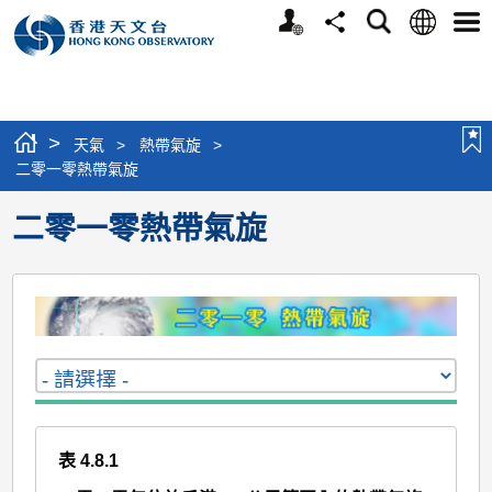
個
語
搜
分
選
人
言
尋
享
單
版
網
站
>
天氣
>
熱帶氣旋
>
二零一零熱帶氣旋
二零一零熱帶氣旋
表 4.8.1