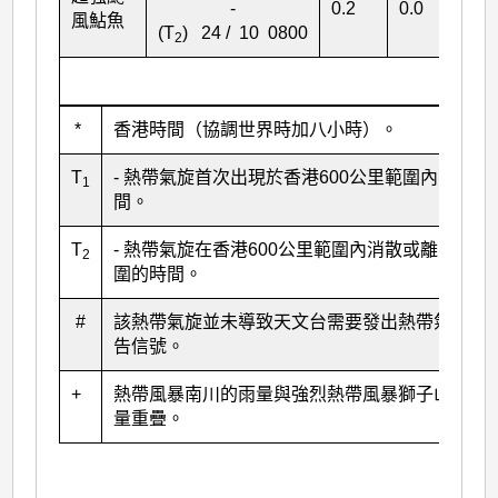
-
0.2
0.0
微
風鮎魚
(T
) 24 / 10 0800
2
*
香港時間（協調世界時加八小時）。
T
- 熱帶氣旋首次出現於香港600公里範圍內的時
1
間。
T
- 熱帶氣旋在香港600公里範圍內消散或離開該範
2
圍的時間。
#
該熱帶氣旋並未導致天文台需要發出熱帶氣旋警
告信號。
+
熱帶風暴南川的雨量與強烈熱帶風暴獅子山的雨
量重疊。