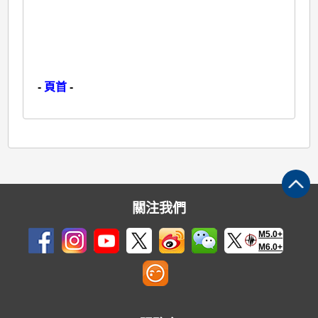
-
頁首
-
關注我們
M5.0+
M6.0+