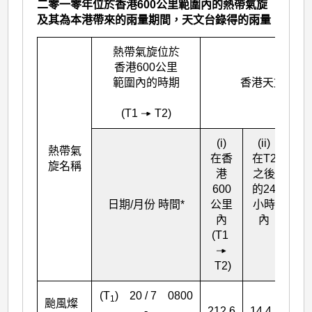
二零一零年位於香港600公里範圍內的熱帶氣旋
及其為本港帶來的雨量期間，天文台錄得的雨量
熱帶氣旋位於
香港600公里
範圍內的時期
香港天文台錄得
(T
1
T
2
)
(i)
(ii)
(iii
熱帶氣
在香
在T
2
在
旋名稱
港
之後
之
600
的24
的4
日期/月份 時間*
公里
小時
小
內
內
(T
1
T
2
)
(T
) 20 / 7 0800
1
颱風燦
-
212.6
14.4
15.