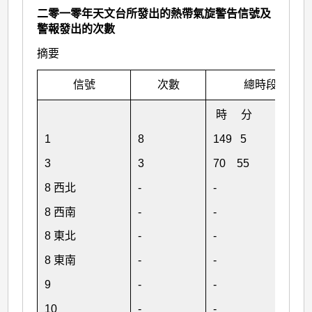
二零一零年天文台所發出的熱帶氣旋警告信號及
警報發出的次數
摘要
信號
次數
總時段
時 分
1
8
149 5
3
3
70 55
8 西北
-
-
8 西南
-
-
8 東北
-
-
8 東南
-
-
9
-
-
10
-
-