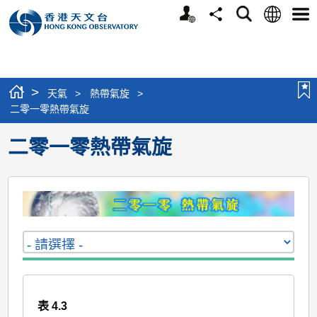
個
語
搜
分
選
人
言
尋
享
單
版
網
站
>
天氣
>
熱帶氣旋
>
二零一零熱帶氣旋
二零一零熱帶氣旋
表 4.3