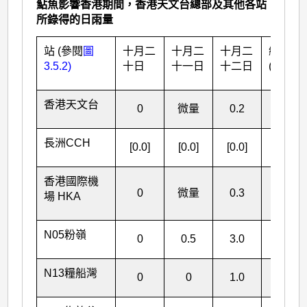
鮎魚影響香港期間，香港天文台總部及其他各站
所錄得的日雨量
站 (參閱
圖
十月二
十月二
十月二
總雨量
3.5.2)
十日
十一日
十二日
(毫米)
香港天文台
0
微量
0.2
0.2
長洲CCH
[0.0]
[0.0]
[0.0]
[0.0]
香港國際機
0
微量
0.3
0.3
場 HKA
N05粉嶺
0
0.5
3.0
3.5
N13糧船灣
0
0
1.0
1.0