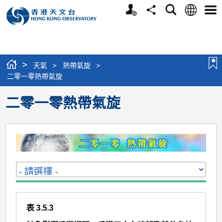
個
語
搜
分
選
人
言
尋
享
單
版
網
站
>
天氣
>
熱帶氣旋
>
二零一零熱帶氣旋
二零一零熱帶氣旋
表 3.5.3