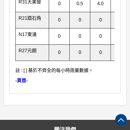
R31大美督
0
0.5
4.0
4.5
R21踏石角
0
0
0
0
N17東涌
0
0
0
0
R27元朗
0
0
0
0
註 : [ ] 基於不齊全的每小時雨量數據。
-
頁首
-
關注我們