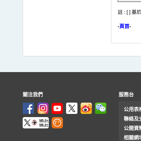
註 : [ 
-
頁首
-
關注我們
服務台
公用表
聯絡及
M5.0+
M6.0+
公開資
相關網