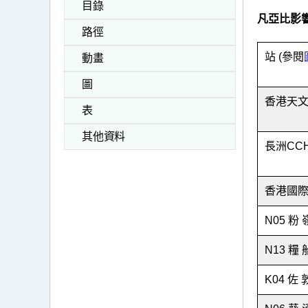
目錄
凡亞比影
路徑
站 (參閱
動畫
圖
香港天
表
其他資料
長洲CC
香港國際
N05 粉 
N13 糧 
K04 佐 