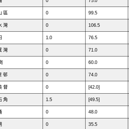
 涌
0
75
.0
山 區
0
99.5
水 灣
0
106.5
田
1
.0
76.5
箕 灣
0
71
.0
崗
0
60
.0
屋 邨
0
74
.0
美 督
0
[42.0]
石 角
1.5
[49.5]
 涌
0
48
.0
 朗
0
35.5