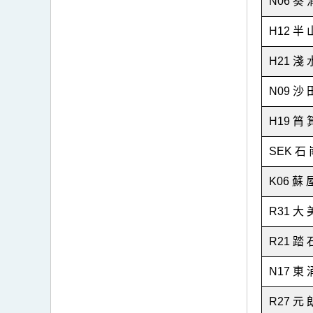
N06 葵
H12 半 
H21 淺 
N09 沙 
H19 筲 
SEK 石 
K06 蘇 
R31 大 
R21 踏 
N17 東
R27 元