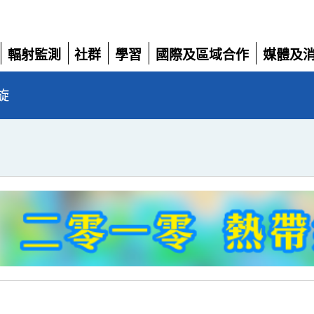
輻射監測
社群
學習
國際及區域合作
媒體及
展
展
展
展
展
開
開
開
開
開
旋