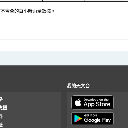
] 基於不齊全的每小時雨量數據。
我的天文台
格
支援
料
址