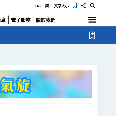
ENG
简
文字大小
選
消息
電子服務
關於我們
單
展
展
開
開