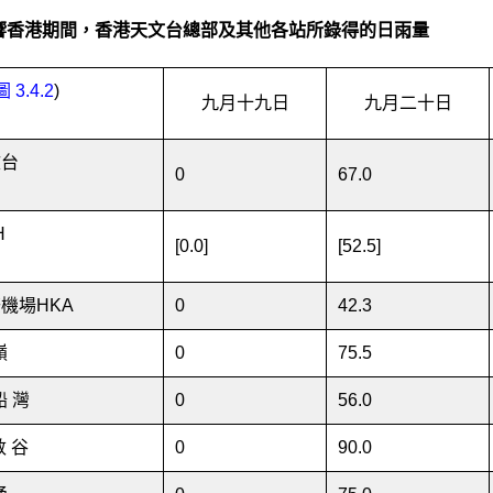
響香港期間，香港天文台總部及其他各站所錄得的日雨量
圖 3.4.2
)
九月十九日
九月二十日
文台
0
67
.0
H
[0.0]
[52.5]
機場HKA
0
42.3
嶺
0
75.5
船 灣
0
56
.0
敦 谷
0
90
.0