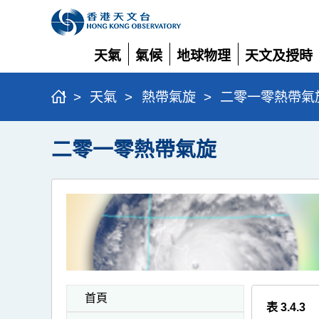
天氣
氣候
地球物理
天文及授時
展
展
展
展
開
開
開
開
>
天氣
>
熱帶氣旋
>
二零一零熱帶氣
二零一零熱帶氣旋
首頁
表 3.4.3