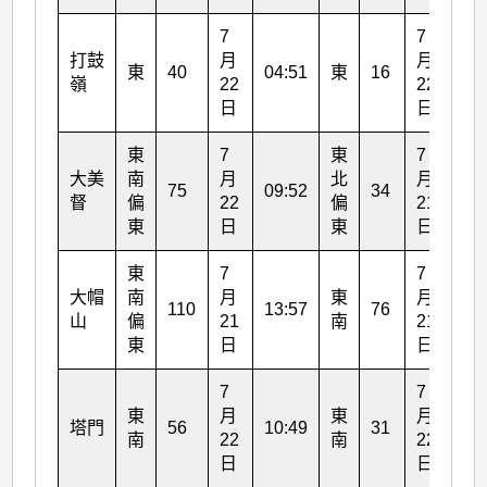
7
7
打鼓
月
月
東
40
04:51
東
16
05
嶺
22
22
日
日
東
7
東
7
大美
南
月
北
月
75
09:52
34
18
督
偏
22
偏
21
東
日
東
日
東
7
7
大帽
南
月
東
月
110
13:57
76
15
山
偏
21
南
21
東
日
日
7
7
東
月
東
月
塔門
56
10:49
31
11:
南
22
南
22
日
日