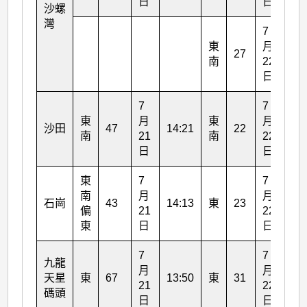
日
日
沙螺
灣
7
東
月
27
09
南
22
日
7
7
東
月
東
月
沙田
47
14:21
22
08
南
21
南
22
日
日
東
7
7
南
月
月
石崗
43
14:13
東
23
02
偏
21
22
東
日
日
7
7
九龍
月
月
天星
東
67
13:50
東
31
10
21
22
碼頭
日
日