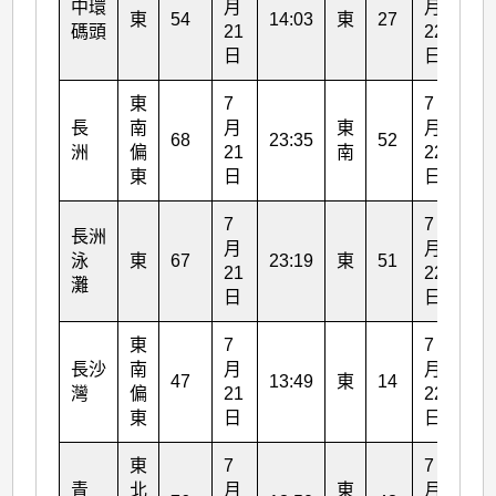
中環
月
月
東
54
14:03
東
27
03
碼頭
21
22
日
日
東
7
7
長
南
月
東
月
68
23:35
52
08
洲
偏
21
南
22
東
日
日
7
7
長洲
月
月
泳
東
67
23:19
東
51
08
21
22
灘
日
日
東
7
7
長沙
南
月
月
47
13:49
東
14
08
灣
偏
21
22
東
日
日
東
7
7
青
北
月
東
月