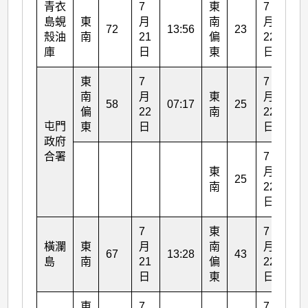
青衣
7
東
7
島蜆
東
月
南
月
72
13:56
23
13
殼油
南
21
偏
22
庫
日
東
日
東
7
7
南
月
東
月
58
07:17
25
09
偏
22
南
22
屯門
東
日
日
政府
合署
7
東
月
25
10
南
22
日
7
東
7
橫瀾
東
月
南
月
67
13:28
43
08
島
南
21
偏
22
日
東
日
東
7
7