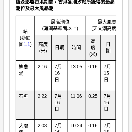
康森影響香港期間，香港各潮汐站所錄得的最高
潮位及最大風暴潮
最高潮位
最大風暴潮
(海圖基準面以上)
(天文潮高度以上)
站
(參閱
高
圖
1.1
)
高度
日
日期
時間
度
時間
(米)
期
(米)
鰂魚
2.16
7月
13:05
0.16
7月
22:20
涌
16
15
日
日
石壁
2.22
7月
11:06
0.25
7月
17:33
16
16
日
日
大廟
2.03
7月
10:34
0.16
7月
10:15