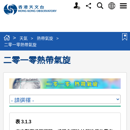
個
語
搜
分
選
人
言
尋
享
單
版
網
站
>
天氣
>
熱帶氣旋
>
二零一零熱帶氣旋
二零一零熱帶氣旋
表 3.1.3