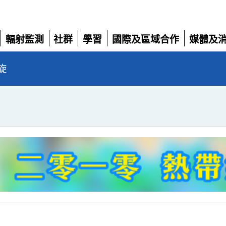
輻射監測
社群
學習
國際及區域合作
媒體及
展
展
展
展
展
開
開
開
開
開
旋