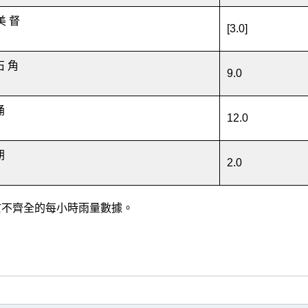
美 督
[3.0]
石 角
9.0
涌
12.0
朗
2.0
] 基於不齊全的每小時雨量數據。