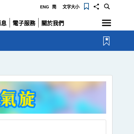
ENG
简
文字大小
選
消息
電子服務
關於我們
單
展
展
開
開