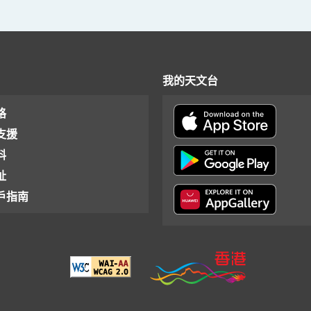
我的天文台
格
支援
料
址
戶指南