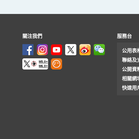
關注我們
服務台
公用表
聯絡及
M5.0+
M6.0+
公開資
相關網
快速用