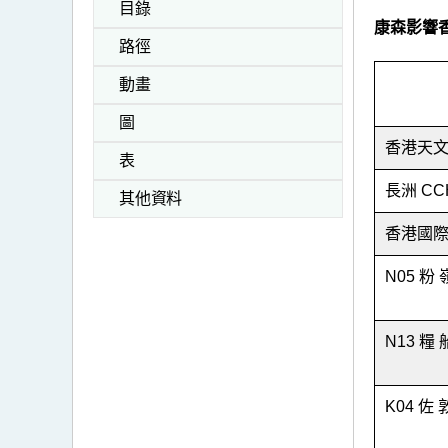
目錄
康森影響
路徑
動畫
圖
香港天
表
長洲 CC
其他資料
香港國際
N05 粉 
N13 糧 
K04 佐 