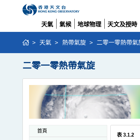
天氣
氣候
地球物理
天文及授時
展
展
展
展
開
開
開
開
>
天氣
>
熱帶氣旋
>
二零一零熱帶氣
二零一零熱帶氣旋
首頁
表 3.1.2