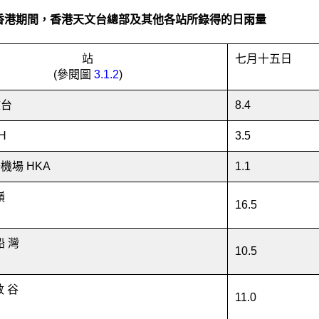
香港期間，香港天文台總部及其他各站所錄得的日雨量
站
七月十五日
(參閱圖
3.1.2
)
文台
8.4
H
3.5
機場 HKA
1.1
嶺
16.5
船 灣
10.5
敦 谷
11.0