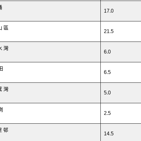
涌
17.0
山 區
21.5
水 灣
6.0
田
6.5
箕 灣
5.0
崗
2.5
屋 邨
14.5