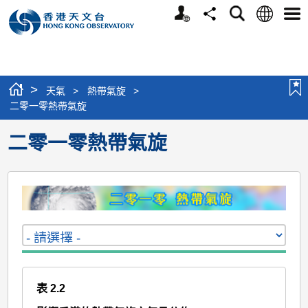
個
語
搜
分
選
人
言
尋
享
單
版
網
站
>
天氣
>
熱帶氣旋
>
二零一零熱帶氣旋
二零一零熱帶氣旋
表 2.2