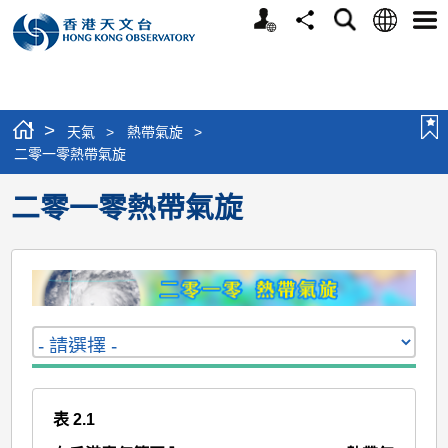
個
語
搜
分
選
人
言
尋
享
單
版
網
站
>
天氣
>
熱帶氣旋
>
二零一零熱帶氣旋
二零一零熱帶氣旋
表 2.1