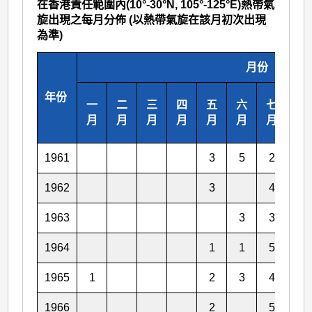
在香港責任範圍內(10°-30°N, 105°-125°E)熱帶氣
旋出現之每月分佈 (以熱帶氣旋在該月初次出現
為準)
月份
年份
一
二
三
四
五
六
七
八
月
月
月
月
月
月
月
月
1961
3
5
2
5
1962
3
4
5
1963
3
3
3
1964
1
1
5
3
1965
1
2
3
4
3
1966
2
5
2