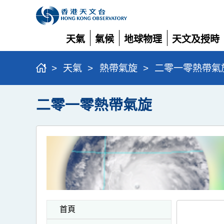
天氣
氣候
地球物理
天文及授時
展
展
展
展
開
開
開
開
>
天氣
>
熱帶氣旋
>
二零一零熱帶氣
二零一零熱帶氣旋
首頁