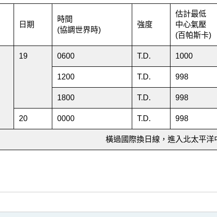
估計最低
時間
日期
強度
中心氣壓
(協調世界時)
(百帕斯卡)
月
19
0600
T.D.
1000
1200
T.D.
998
1800
T.D.
998
20
0000
T.D.
998
橫過國際換日線，進入北太平洋