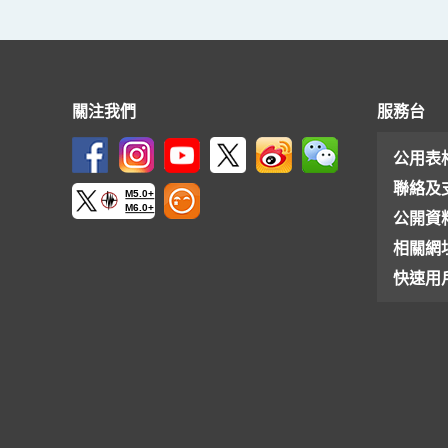
關注我們
服務台
公用表
聯絡及
M5.0+
M6.0+
公開資
相關網
快速用