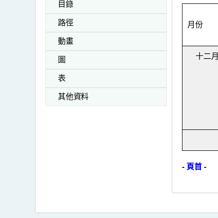
目錄
路徑
月份
動畫
十二
圖
表
其他資料
-
頁首
-