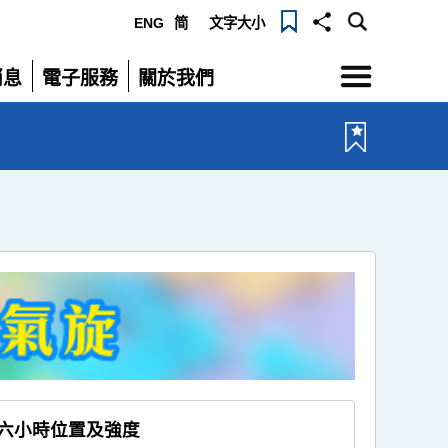
ENG
简
文字大小
選
消息
電子服務
關於我們
單
展
展
開
開
六小時位置及強度