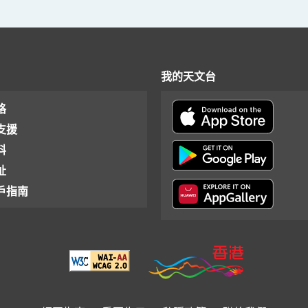
我的天文台
格
支援
料
址
戶指南