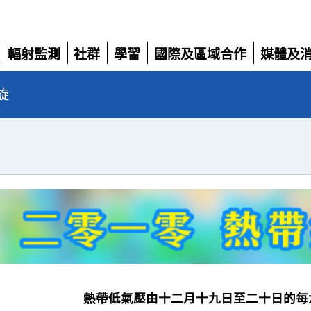
輻射監測
社群
學習
國際及區域合作
媒體及
展
展
展
展
展
開
開
開
開
開
旋
熱帶低氣壓由十二月十九日至二十日的每