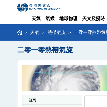
天氣
氣候
地球物理
天文及授時
展
展
展
展
開
開
開
開
>
天氣
>
熱帶氣旋
>
二零一零熱帶氣
二零一零熱帶氣旋
首頁