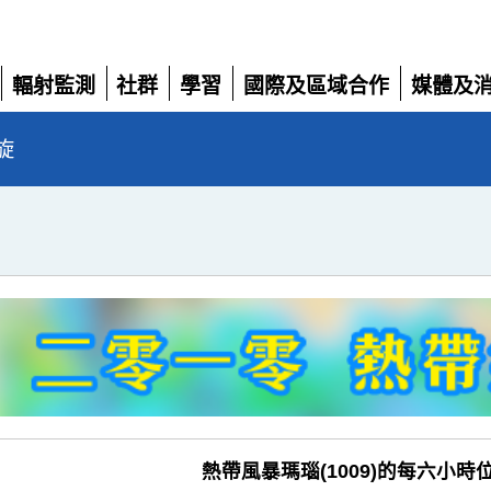
輻射監測
社群
學習
國際及區域合作
媒體及
展
展
展
展
展
開
開
開
開
開
旋
熱帶風暴瑪瑙(1009)的每六小時