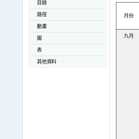
目錄
路徑
月份
動畫
九月
圖
表
其他資料