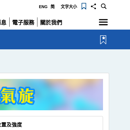
ENG
简
文字大小
選
消息
電子服務
關於我們
單
展
展
開
開
位置及強度