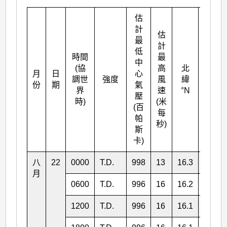
估
計
估
最
計
低
時間
最
中
(協
高
北
月
日
心
東經
調世
強度
風
緯
份
期
氣
°E
界
速
°N
壓
時)
(米
(百
每
帕
秒)
斯
卡)
八
22
0000
T.D.
998
13
16.3
115.1
月
0600
T.D.
996
16
16.2
114.4
1200
T.D.
996
16
16.1
113.4