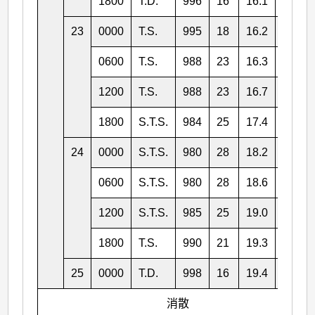
1800
T.D.
996
16
16.1
112.1
23
0000
T.S.
995
18
16.2
111.3
0600
T.S.
988
23
16.3
110.0
1200
T.S.
988
23
16.7
109.1
1800
S.T.S.
984
25
17.4
108.2
24
0000
S.T.S.
980
28
18.2
107.1
0600
S.T.S.
980
28
18.6
106.2
1200
S.T.S.
985
25
19.0
105.5
1800
T.S.
990
21
19.3
104.6
25
0000
T.D.
998
16
19.4
104.1
消散