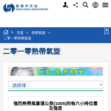
個
語
搜
分
選
人
言
尋
享
單
版
網
站
>
天氣
>
熱帶氣旋
>
二零一零熱帶氣旋
二零一零熱帶氣旋
強烈熱帶風暴蒲公英(1005)的每六小時位置
及強度