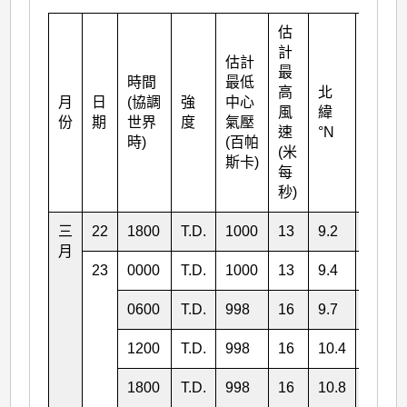
估
計
估計
最
時間
最低
高
北
月
日
(協調
強
中心
東經
風
緯
份
期
世界
度
氣壓
°E
速
°N
時)
(百帕
(米
斯卡)
每
秒)
三
22
1800
T.D.
1000
13
9.2
140.2
月
23
0000
T.D.
1000
13
9.4
139.2
0600
T.D.
998
16
9.7
138.4
1200
T.D.
998
16
10.4
137.3
1800
T.D.
998
16
10.8
136.4