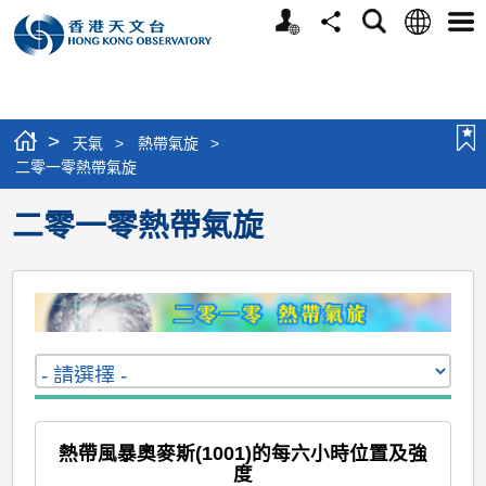
個
語
搜
分
選
人
言
尋
享
單
版
網
站
>
天氣
>
熱帶氣旋
>
二零一零熱帶氣旋
二零一零熱帶氣旋
熱帶風暴奧麥斯(1001)的每六小時位置及強
度