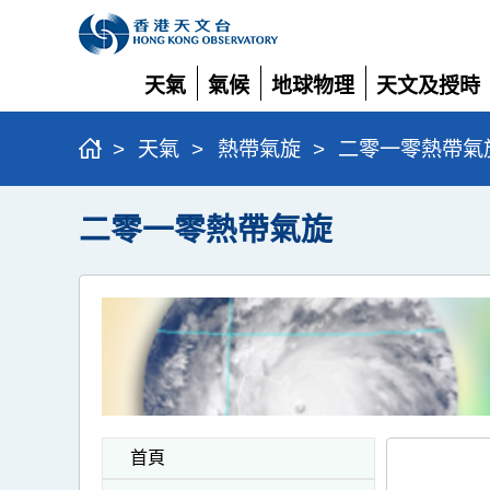
天氣
氣候
地球物理
天文及授時
展
展
展
展
開
開
開
開
>
天氣
>
熱帶氣旋
>
二零一零熱帶氣
二零一零熱帶氣旋
首頁