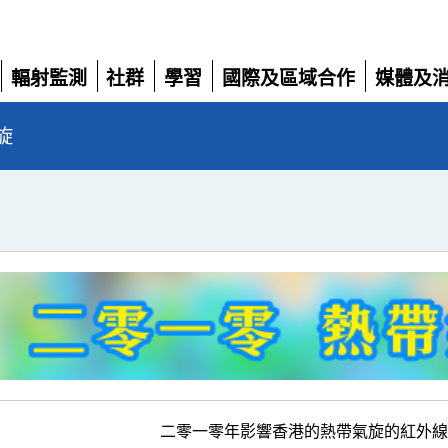
輻射監測
社群
學習
國際及區域合作
媒體及
展
展
展
展
展
開
開
開
開
開
旋
二零一零年影響香港的熱帶氣旋的紅外線