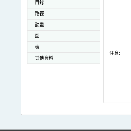
目錄
路徑
動畫
圖
表
注意:
其他資料