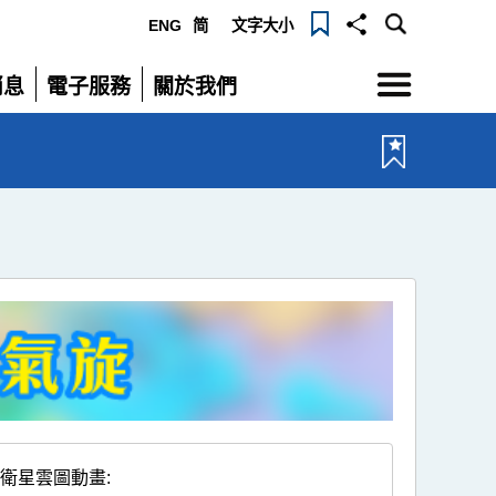
ENG
简
文字大小
選
消息
電子服務
關於我們
單
展
展
開
開
衛星雲圖動畫
: