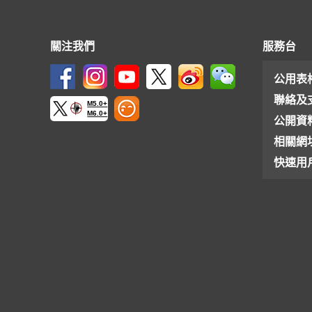
關注我們
服務台
公用表
聯絡及
M5.0+
M6.0+
公開資
相關網
快速用