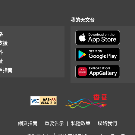
我的天文台
格
支援
料
址
戶指南
網頁指南
|
重要告示
|
私隱政策
|
聯絡我們