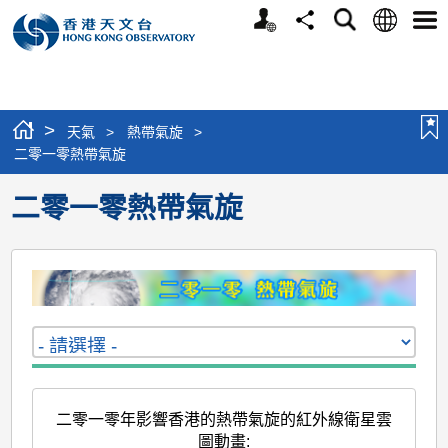
個
語
搜
分
選
人
言
尋
享
單
版
網
站
>
天氣
>
熱帶氣旋
>
二零一零熱帶氣旋
二零一零熱帶氣旋
二零一零年影響香港的熱帶氣旋的紅外線衛星雲
圖動畫
: