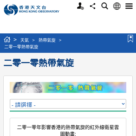
個
語
搜
分
選
人
言
尋
享
單
版
網
站
>
天氣
>
熱帶氣旋
>
二零一零熱帶氣旋
二零一零熱帶氣旋
二零一零年影響香港的熱帶氣旋的紅外線衛星雲
圖動畫
: