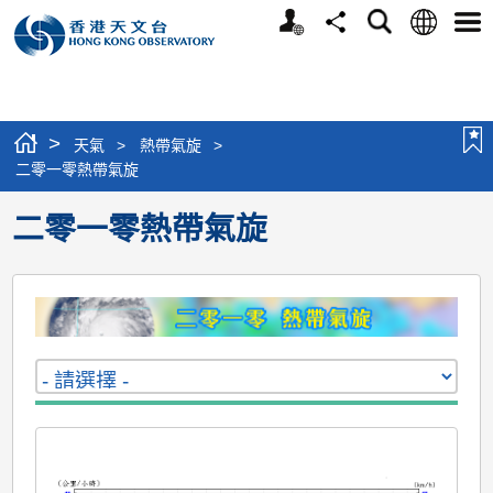
個
語
搜
分
選
人
言
尋
享
單
版
網
站
>
天氣
>
熱帶氣旋
>
二零一零熱帶氣旋
二零一零熱帶氣旋