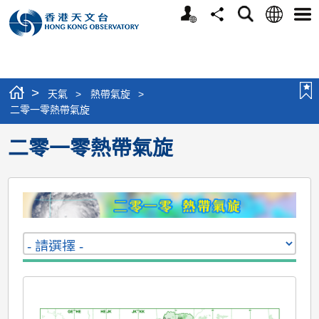
個
語
搜
分
選
人
言
尋
享
單
版
網
站
>
天氣
>
熱帶氣旋
>
二零一零熱帶氣旋
二零一零熱帶氣旋