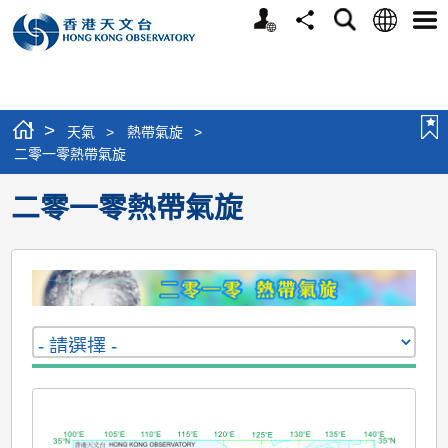
個
語
搜
分
選
人
言
尋
享
單
版
網
站
>
天氣
>
熱帶氣旋
>
二零一零熱帶氣旋
二零一零熱帶氣旋