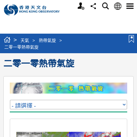
個
語
搜
分
選
人
言
尋
享
單
版
網
站
>
天氣
>
熱帶氣旋
>
二零一零熱帶氣旋
二零一零熱帶氣旋